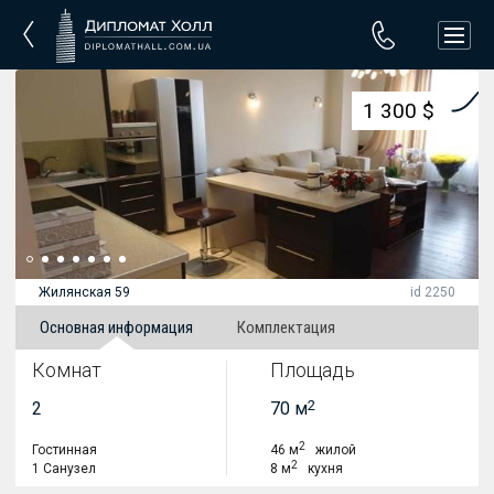
1 300 $
Жилянская 59
id 2250
Основная информация
Комплектация
Комнат
Площадь
2
2
70 м
2
Гостинная
46 м
жилой
2
1 Санузел
8 м
кухня